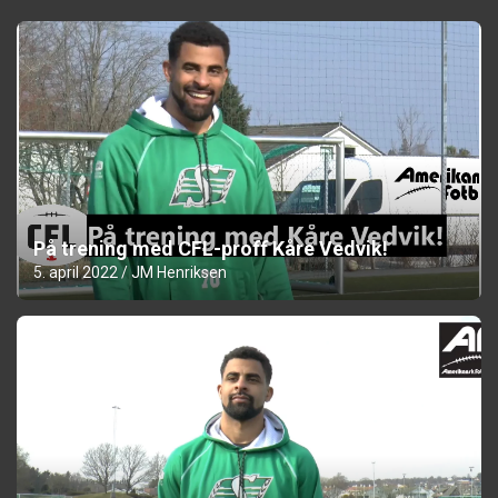
På trening med CFL-proff Kåre Vedvik!
5. april 2022
JM Henriksen