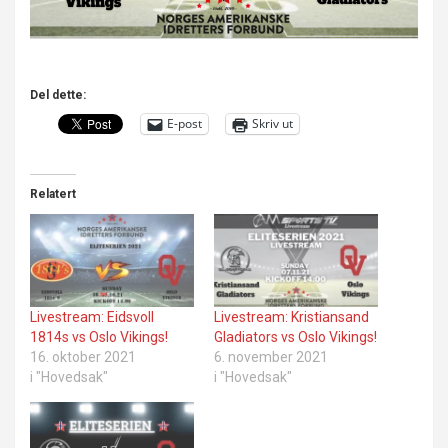
Del dette:
E-post
Skriv ut
Relatert
Livestream: Eidsvoll
Livestream: Kristiansand
1814s vs Oslo Vikings!
Gladiators vs Oslo Vikings!
16. oktober 2021
6. november 2021
i "Hovedsak"
i "Hovedsak"