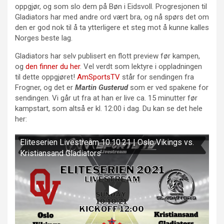
oppgjør, og som slo dem på Bøn i Eidsvoll. Progresjonen til
Gladiators har med andre ord vært bra, og nå spørs det om
den er god nok til å ta ytterligere et steg mot å kunne kalles
Norges beste lag.
Gladiators har selv publisert en flott preview før kampen,
og
den finner
du
her
. Vel verdt som lektyre i oppladningen
til dette oppgjøret!
AmSportsTV
står for sendingen fra
Frogner, og det er
Martin Gusterud
som er ved spakene for
sendingen. Vi går ut fra at han er live ca. 15 minutter før
kampstart, som altså er kl. 12:00 i dag. Du kan se det hele
her:
Eliteserien Livestream 10.10.21 | Oslo Vikings vs.
Kristiansand Gladiators