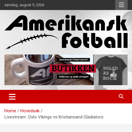
Skip
søndag, august 9, 2026
to
content
Alt om amerikansk fotball!
Amerikansk Fotball
Home
Hovedsak
Livestream: Oslo Vikings vs Kristiansand Gladiators