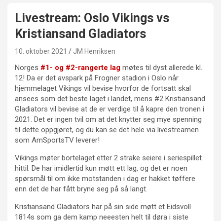
Livestream: Oslo Vikings vs
Kristiansand Gladiators
10. oktober 2021
JM Henriksen
Norges
#1- og #2-rangerte lag
møtes til dyst allerede kl.
12! Da er det avspark på Frogner stadion i Oslo når
hjemmelaget Vikings vil bevise hvorfor de fortsatt skal
ansees som det beste laget i landet, mens #2 Kristiansand
Gladiators vil bevise at de er verdige til å kapre den tronen i
2021. Det er ingen tvil om at det knytter seg mye spenning
til dette oppgjøret, og du kan se det hele via livestreamen
som AmSportsTV leverer!
Vikings møter bortelaget etter 2 strake seiere i seriespillet
hittil. De har imidlertid kun møtt ett lag, og det er noen
spørsmål til om ikke motstanden i dag er hakket tøffere
enn det de har fått bryne seg på så langt.
Kristiansand Gladiators har på sin side møtt et Eidsvoll
1814s som ga dem kamp neeesten helt til døra i siste