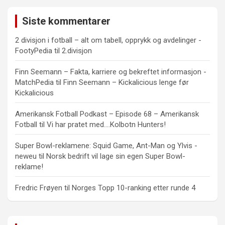
Siste kommentarer
2 divisjon i fotball – alt om tabell, opprykk og avdelinger -
FootyPedia
til
2.divisjon
Finn Seemann – Fakta, karriere og bekreftet informasjon -
MatchPedia
til
Finn Seemann – Kickalicious lenge før
Kickalicious
Amerikansk Fotball Podkast – Episode 68 – Amerikansk
Fotball
til
Vi har pratet med….Kolbotn Hunters!
Super Bowl-reklamene: Squid Game, Ant-Man og Ylvis -
neweu
til
Norsk bedrift vil lage sin egen Super Bowl-
reklame!
Fredric Frøyen
til
Norges Topp 10-ranking etter runde 4