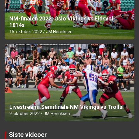
NM-finalen 2022: Oslo Vikings vs Eidsvoll
1814s
15. oktober 2022
JM Henriksen
Livestream: Semifinale NM Vikings vs Trolls!
9. oktober 2022
JM Henriksen
Siste videoer