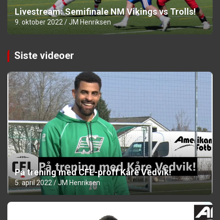
Livestream: Semifinale NM Vikings vs Trolls!
9. oktober 2022
JM Henriksen
Siste videoer
På trening med CFL-proff Kåre Vedvik!
5. april 2022
JM Henriksen