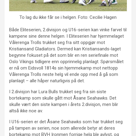
To lag du ikke får se i helgen. Foto: Cecilie Hagen
Både Eliteserien, 2.divisjon og U16-serien kan vinke farvel til
kampene sine denne helgen. I Eliteserien har hjemmelaget
Vålerenga Trolls trukket seg fra sitt oppgjør mot
Kristiansand Gladiators. Dermed kan Kristiansands-laget
begynne fokuset på det som blir en ren seriefinale mot
Oslo Vikings tidligere enn opprinnelig planlagt. Spørsmålet
er nå om Eidsvoll 1814s sin hjemmekamp mot nettopp
Vålerenga Trolls neste helg vil ende opp med å gå som
planlagt – alle håper naturligvis på det.
I 2.divisjon har Lura Bulls trukket seg fra sin siste
bortekamp som skulle gått mot Åsane Seahawks. Det
skulle vært den siste kampen i årets 2.divisjon, men blir
altså ikke noe av.
I U16-serien er det Åsane Seahawks som har trukket seg
på tampen av serien, noe som allerede betyr at deres
bortekamp mot BVH Ironmen forrige helg ble avlyst, og