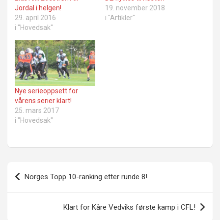
Jordal i helgen!
19. november 2018
29. april 2016
i "Artikler"
i "Hovedsak"
Nye serieoppsett for
vårens serier klart!
25. mars 2017
i "Hovedsak"
Innleggsnavigasjon
Norges Topp 10-ranking etter runde 8!
Klart for Kåre Vedviks første kamp i CFL!