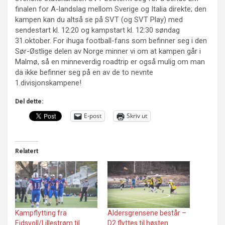
finalen for A-landslag mellom Sverige og Italia direkte; den
kampen kan du altså se på SVT (og SVT Play) med
sendestart kl. 12:20 og kampstart kl. 12:30 søndag
31.oktober. For ihuga football-fans som befinner seg i den
Sør-Østlige delen av Norge minner vi om at kampen går i
Malmø, så en minneverdig roadtrip er også mulig om man
da ikke befinner seg på en av de to nevnte
1.divisjonskampene!
Del dette:
E-post
Skriv ut
Relatert
Kampflytting fra
Aldersgrensene består –
Eidsvoll/Lillestrøm til
D2 flyttes til høsten