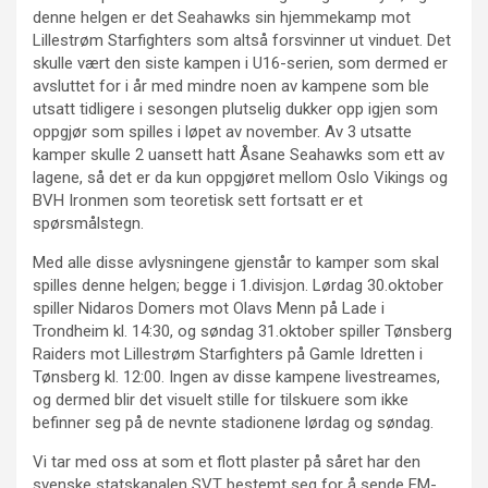
denne helgen er det Seahawks sin hjemmekamp mot
Lillestrøm Starfighters som altså forsvinner ut vinduet. Det
skulle vært den siste kampen i U16-serien, som dermed er
avsluttet for i år med mindre noen av kampene som ble
utsatt tidligere i sesongen plutselig dukker opp igjen som
oppgjør som spilles i løpet av november. Av 3 utsatte
kamper skulle 2 uansett hatt Åsane Seahawks som ett av
lagene, så det er da kun oppgjøret mellom Oslo Vikings og
BVH Ironmen som teoretisk sett fortsatt er et
spørsmålstegn.
Med alle disse avlysningene gjenstår to kamper som skal
spilles denne helgen; begge i 1.divisjon. Lørdag 30.oktober
spiller Nidaros Domers mot Olavs Menn på Lade i
Trondheim kl. 14:30, og søndag 31.oktober spiller Tønsberg
Raiders mot Lillestrøm Starfighters på Gamle Idretten i
Tønsberg kl. 12:00. Ingen av disse kampene livestreames,
og dermed blir det visuelt stille for tilskuere som ikke
befinner seg på de nevnte stadionene lørdag og søndag.
Vi tar med oss at som et flott plaster på såret har den
svenske statskanalen SVT bestemt seg for å sende EM-