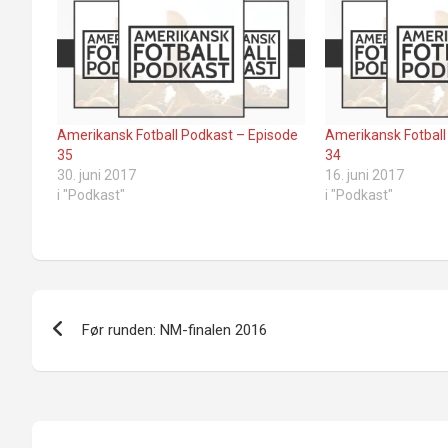
Amerikansk Fotball Podkast – Episode
Amerikansk Fotball
35
34
30. juni 2017
16. juni 2017
i "Podkast"
i "Podkast"
Innleggsnavigasjon
Før runden: NM-finalen 2016