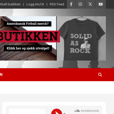
tball-butikken
Logg Inn/Ut
RSS Feed
EN