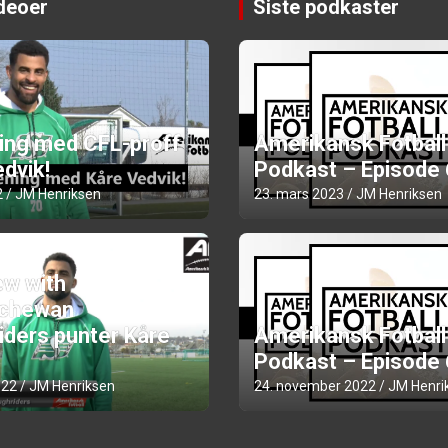
ideoer
Siste podkaster
ning med CFL-proff
Amerikansk Fotball
dvik!
Podkast – Episode
2
JM Henriksen
23. mars 2023
JM Henriksen
ew with
chewan
iders punter Kåre
Amerikansk Fotball
Podkast – Episode
022
JM Henriksen
24. november 2022
JM Henri