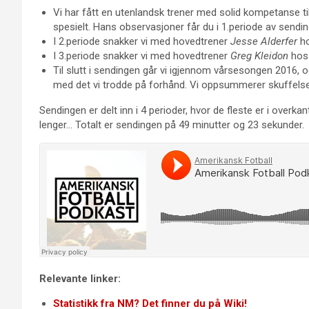
Vi har fått en utenlandsk trener med solid kompetanse ti
spesielt. Hans observasjoner får du i 1.periode av sendi
I 2.periode snakker vi med hovedtrener
Jesse Alderfer
ho
I 3.periode snakker vi med hovedtrener
Greg Kleidon
hos 
Til slutt i sendingen går vi igjennom vårsesongen 2016, 
med det vi trodde på forhånd. Vi oppsummerer skuffelser 
Sendingen er delt inn i 4 perioder, hvor de fleste er i overka
lenger… Totalt er sendingen på 49 minutter og 23 sekunder.
Relevante linker:
Statistikk fra NM? Det finner du på Wiki!