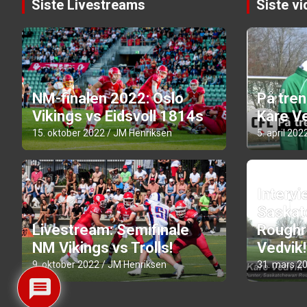
Siste Livestreams
Siste v
NM-finalen 2022: Oslo
På tre
Vikings vs Eidsvoll 1814s
Kåre Ve
15. oktober 2022
JM Henriksen
5. april 202
Intervi
Saskat
Livestream: Semifinale
Roughr
NM Vikings vs Trolls!
Vedvik!
9. oktober 2022
JM Henriksen
31. mars 2