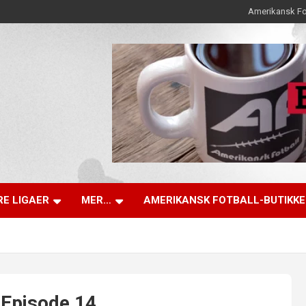
Amerikansk Fo
E LIGAER
MER…
AMERIKANSK FOTBALL-BUTIKK
 Episode 14