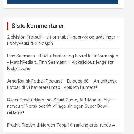
Siste kommentarer
2 divisjon i fotball – alt om tabell, opprykk og avdelinger -
FootyPedia
til
2.divisjon
Finn Seemann – Fakta, karriere og bekreftet informasjon
- MatchPedia
til
Finn Seemann – Kickalicious lenge før
Kickalicious
Amerikansk Fotball Podkast – Episode 68 – Amerikansk
Fotball
til
Vi har pratet med….Kolbotn Hunters!
Super Bowl-reklamene: Squid Game, Ant-Man og Ylvis -
neweu
til
Norsk bedrift vil lage sin egen Super Bowl-
reklame!
Fredric Frøyen
til
Norges Topp 10-ranking etter runde 4