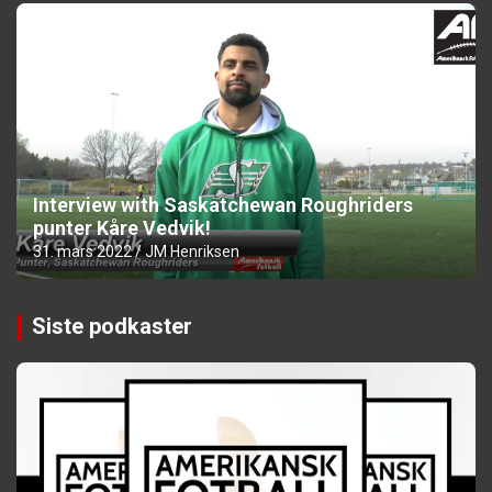
Interview with Saskatchewan Roughriders
punter Kåre Vedvik!
31. mars 2022
JM Henriksen
Siste podkaster