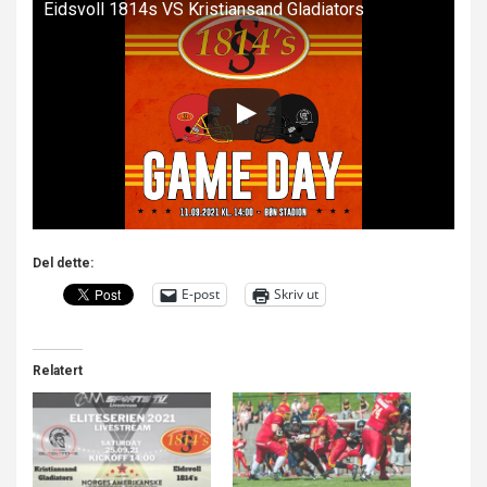
Eidsvoll 1814s VS Kristiansand Gladiators
Del dette:
E-post
Skriv ut
Relatert