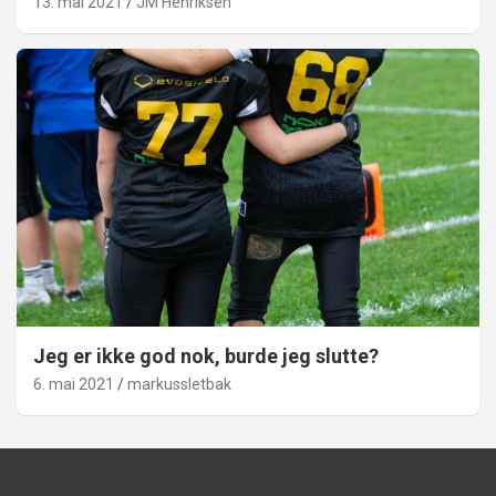
13. mai 2021
JM Henriksen
Jeg er ikke god nok, burde jeg slutte?
6. mai 2021
markussletbak