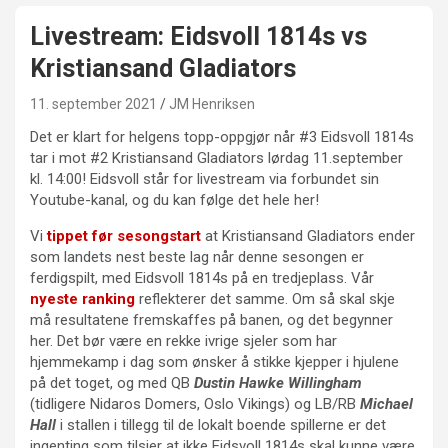
Livestream: Eidsvoll 1814s vs
Kristiansand Gladiators
11. september 2021
JM Henriksen
Det er klart for helgens topp-oppgjør når #3 Eidsvoll 1814s
tar i mot #2 Kristiansand Gladiators lørdag 11.september
kl. 14:00! Eidsvoll står for livestream via forbundet sin
Youtube-kanal, og du kan følge det hele her!
Vi
tippet før sesongstart
at Kristiansand Gladiators ender
som landets nest beste lag når denne sesongen er
ferdigspilt, med Eidsvoll 1814s på en tredjeplass. Vår
nyeste ranking
reflekterer det samme. Om så skal skje
må resultatene fremskaffes på banen, og det begynner
her. Det bør være en rekke ivrige sjeler som har
hjemmekamp i dag som ønsker å stikke kjepper i hjulene
på det toget, og med QB
Dustin Hawke Willingham
(tidligere Nidaros Domers, Oslo Vikings) og LB/RB
Michael
Hall
i stallen i tillegg til de lokalt boende spillerne er det
ingenting som tilsier at ikke Eidsvoll 1814s skal kunne være