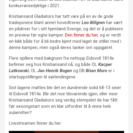
konkurransedyktige i 2021.
Kristiansand Gladiators har tatt vare på en av de gode
tradisjonene blant annet hovedtrener
Leo Billgren
har vært
en pådriver for i sitt hjemland Sverige, og det er å publisere
en preview før egne kamper.
Den finner du her
, og er verdt
en kikk både for å bli bedre kjent med laget de stiller med i
denne kampen, men også deres tanker om oppgjøret.
Flere spillere med bakgrunn fra nettopp Eidsvoll 1814s
befinner seg hos Kristiansand nå, og både OL
Kacper
Latkowski
, OL
Jan Henrik Bogen
og DB
Brian Moro
er i
startoppstillingen til sørlendingene.
Sist lagene møttes ble det en dundrende solid 68-13 seier
til Eidsvoll 1814s. Blir det noe tilsvarende igjen, eller viser
Kristiansand Gladiators seg verdig stempelet de har fått
før sesongstart som en klar utfordrer til å vinne hele
sulamitten?
Livestreamen finner du her: