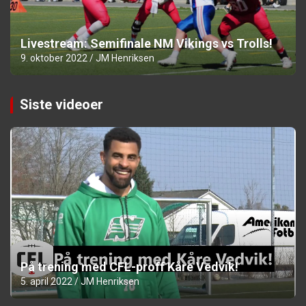
Livestream: Semifinale NM Vikings vs Trolls!
9. oktober 2022
JM Henriksen
Siste videoer
På trening med CFL-proff Kåre Vedvik!
5. april 2022
JM Henriksen