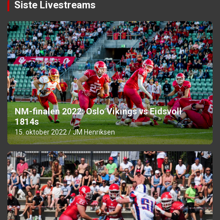
Siste Livestreams
NM-finalen 2022: Oslo Vikings vs Eidsvoll
1814s
15. oktober 2022
JM Henriksen