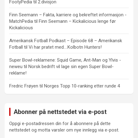
FootyPedia
til
2.divisjon
Finn Seemann – Fakta, karriere og bekreftet informasjon -
MatchPedia
til
Finn Seemann – Kickalicious lenge før
Kickalicious
Amerikansk Fotball Podkast – Episode 68 – Amerikansk
Fotball
til
Vi har pratet med….Kolbotn Hunters!
Super Bowl-reklamene: Squid Game, Ant-Man og Ylvis -
neweu
til
Norsk bedrift vil lage sin egen Super Bowl-
reklame!
Fredric Frøyen
til
Norges Topp 10-ranking etter runde 4
Abonner på nettstedet via e-post
Oppgi e-postadressen din for å abonnere på dette
nettstedet og motta varsler om nye innlegg via e-post.