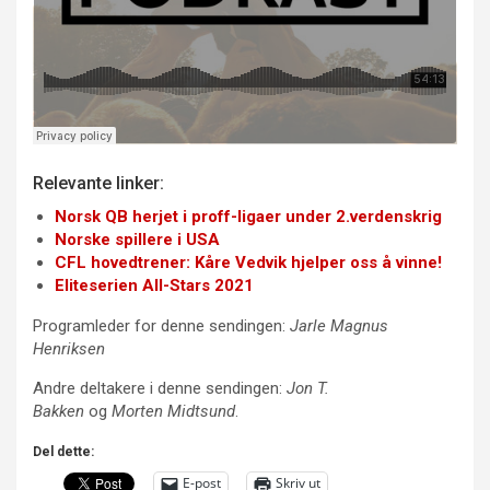
Relevante linker:
Norsk QB herjet i proff-ligaer under 2.verdenskrig
Norske spillere i USA
CFL hovedtrener: Kåre Vedvik hjelper oss å vinne!
Eliteserien All-Stars 202
1
Programleder for denne sendingen:
Jarle Magnus
Henriksen
Andre deltakere i denne sendingen:
Jon T.
Bakken
og
Morten Midtsund
.
Del dette:
E-post
Skriv ut