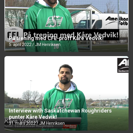
På trening med CFL-proff Kåre Vedvik!
5. april 2022
JM Henriksen
Interview with Saskatchewan Roughriders
punter Kåre Vedvik!
31. mars 2022
JM Henriksen