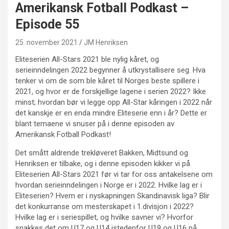
Amerikansk Fotball Podkast –
Episode 55
25. november 2021
JM Henriksen
Eliteserien All-Stars 2021 ble nylig kåret, og
serieinndelingen 2022 begynner å utkrystallisere seg. Hva
tenker vi om de som ble kåret til Norges beste spillere i
2021, og hvor er de forskjellige lagene i serien 2022? Ikke
minst; hvordan bør vi legge opp All-Star kåringen i 2022 når
det kanskje er en enda mindre Eliteserie enn i år? Dette er
blant temaene vi snuser på i denne episoden av
Amerikansk Fotball Podkast!
Det smått aldrende trekløveret Bakken, Midtsund og
Henriksen er tilbake, og i denne episoden kikker vi på
Eliteserien All-Stars 2021 før vi tar for oss antakelsene om
hvordan serieinndelingen i Norge er i 2022. Hvilke lag er i
Eliteserien? Hvem er i nyskapningen Skandinavisk liga? Blir
det konkurranse om mesterskapet i 1.divisjon i 2022?
Hvilke lag er i seriespillet, og hvilke savner vi? Hvorfor
snakkes det om U17 og U14 istedenfor U19 og U16 på