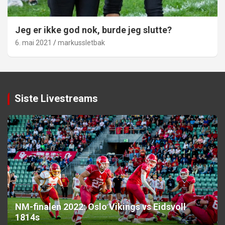
Jeg er ikke god nok, burde jeg slutte?
6. mai 2021
markussletbak
Siste Livestreams
NM-finalen 2022: Oslo Vikings vs Eidsvoll
1814s