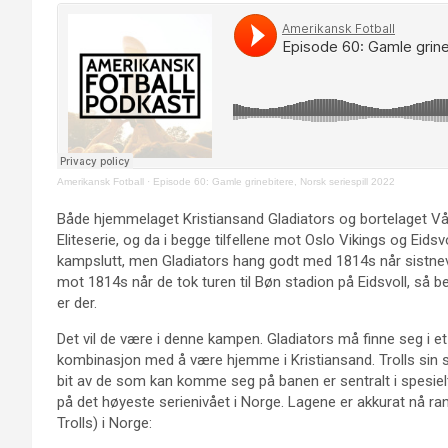
Amerikansk Fotball
·
Episode 60: Gamle grinebitere, Norsk seriespill 2022
Både hjemmelaget Kristiansand Gladiators og bortelaget Vål
Eliteserie, og da i begge tilfellene mot Oslo Vikings og Eids
kampslutt, men Gladiators hang godt med 1814s når sistnev
mot 1814s når de tok turen til Bøn stadion på Eidsvoll, så 
er der.
Det vil de være i denne kampen. Gladiators må finne seg i et
kombinasjon med å være hjemme i Kristiansand. Trolls sin spi
bit av de som kan komme seg på banen er sentralt i spesiel
på det høyeste serienivået i Norge. Lagene er akkurat nå r
Trolls) i Norge: