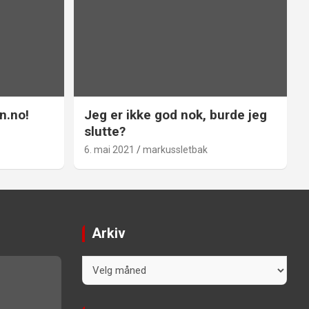
n.no!
Jeg er ikke god nok, burde jeg
slutte?
6. mai 2021
markussletbak
Arkiv
Arkiv