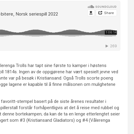
erenga Trolls har tapt sine første to kamper i høstens
voll 1814s. Ingen av de oppgjørene har vært spesielt jevne ved
nte var på besøk i Kristiansand. Også Trolls scorte poeng
begge lagene er kapable til å finne målsonen om mulighetene
 favoritt-stempel basert på de siste årenes resultater i
llerstall forstår forhåpentligvis at det å reise med rubbel og
t denne bortekampen; da kan de ta en lenge etterlengtet seier
angert som #3 (Kristiansand Gladiators) og #4 (Vålerenga