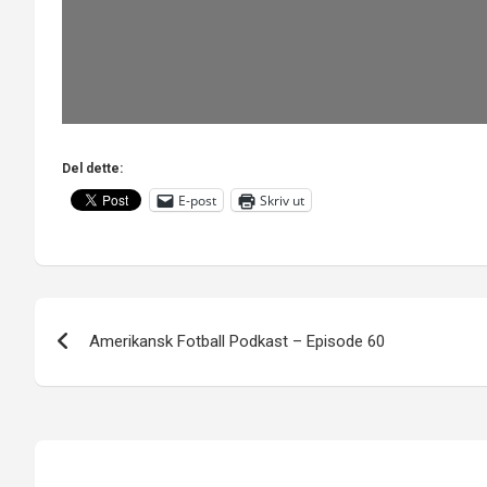
Del dette:
E-post
Skriv ut
Innleggsnavigasjon
Amerikansk Fotball Podkast – Episode 60