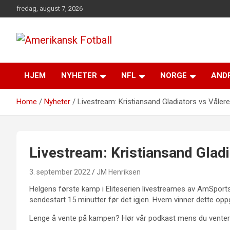
Skip
fredag, august 7, 2026
to
content
Alt om amerikansk fotball!
Amerikansk Fotball
HJEM
NYHETER
NFL
NORGE
ANDR
Home
Nyheter
Livestream: Kristiansand Gladiators vs Vålere
Livestream: Kristiansand Gladi
3. september 2022
JM Henriksen
Helgens første kamp i Eliteserien livestreames av AmSportsT
sendestart 15 minutter før det igjen. Hvem vinner dette oppgj
Lenge å vente på kampen? Hør vår podkast mens du venter