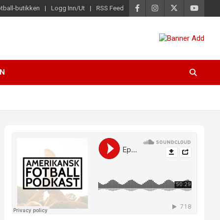
tball-butikken
Logg Inn/Ut
RSS Feed
EN