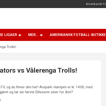
Amerikansk Fo
E LIGAER
MER…
AMERIKANSK FOTBALL-BUTIKK
nga Trolls!
ators vs Vålerenga Trolls!
V, og du finner den her! Avspark i kampen er kl. 14:00, med
øret og tar sin første Eliteserie-seier for året?
!