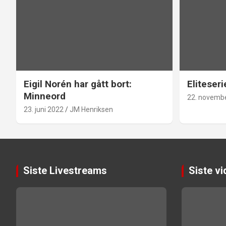
Eigil Norén har gått bort:
Eliteseri
Minneord
22. novemb
23. juni 2022
JM Henriksen
Siste Livestreams
Siste v