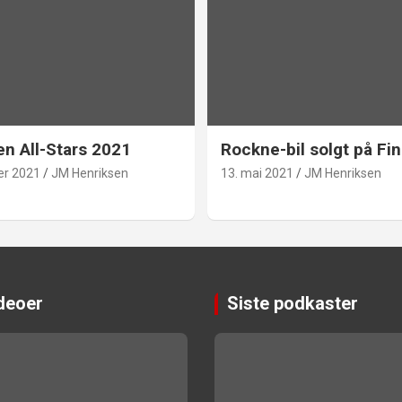
en All-Stars 2021
Rockne-bil solgt på Fin
er 2021
JM Henriksen
13. mai 2021
JM Henriksen
ideoer
Siste podkaster