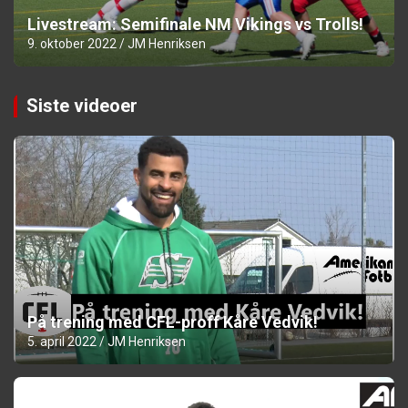
Livestream: Semifinale NM Vikings vs Trolls!
9. oktober 2022
JM Henriksen
Siste videoer
På trening med CFL-proff Kåre Vedvik!
5. april 2022
JM Henriksen