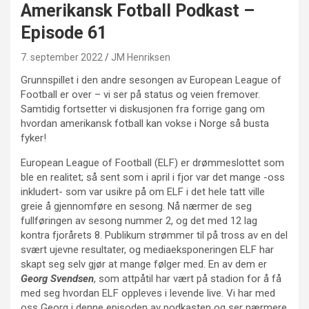
Amerikansk Fotball Podkast –
Episode 61
7. september 2022
JM Henriksen
Grunnspillet i den andre sesongen av European League of
Football er over – vi ser på status og veien fremover.
Samtidig fortsetter vi diskusjonen fra forrige gang om
hvordan amerikansk fotball kan vokse i Norge så busta
fyker!
European League of Football (ELF) er drømmeslottet som
ble en realitet; så sent som i april i fjor var det mange -oss
inkludert- som var usikre på om ELF i det hele tatt ville
greie å gjennomføre en sesong. Nå nærmer de seg
fullføringen av sesong nummer 2, og det med 12 lag
kontra fjorårets 8. Publikum strømmer til på tross av en del
svært ujevne resultater, og mediaeksponeringen ELF har
skapt seg selv gjør at mange følger med. En av dem er
Georg Svendsen
, som attpåtil har vært på stadion for å få
med seg hvordan ELF oppleves i levende live. Vi har med
oss Georg i denne episoden av podkasten og ser nærmere